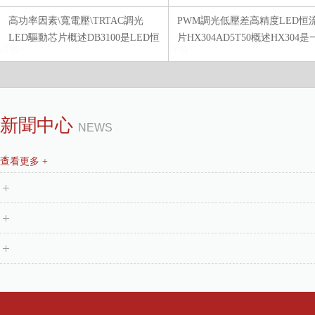
高功率因素\寬電壓\TRTAC調光
PWM調光低壓差高精度LED恒
LED驅動芯片概述DB3100是LED恒
片HX304AD5T50概述HX304是
詳情+
詳情+
流驅...
款...
恒流芯片雙線調光R60芯片
低壓差恒流驅動器
新聞中心
NEWS
forsinoco_...
高品質十年質保燈帶恒流芯片
查看更多 +
48v燈管燈條雙線調光恒流芯片HXCR2A80R
DC12-24V閱讀燈轉向燈驅動IC
高光效燈帶恒流芯片
可調電流，LED恒流驅動器
特點 u?端口耐壓100V u?單通道
forsinoco_R60 特點實物圖
功率恒流驅動 u?外圍元件簡單 ..
詳情+
詳情+
（SOT23-...