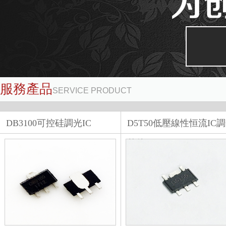
服務產品
SERVICE PRODUCT
查看更多 +
DB3100可控硅調光IC
D5T50低壓線性恒流IC
芯片D...