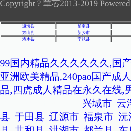
Copyright ? 華芯2013-2019 Powered by
通海县
郁南县
方山县
新乡市
浠水县
宁城县
感谢您访问我们的网站，您可
99国内精品久久久久久久,国
亚洲欧美精品,240pao国产成
品,四虎成人精品在永久在线
泛站蜘蛛池模板：
兴城市
|
云
县
|
于田县
|
辽源市
|
福泉市
|
沅
县
|
共和县
|
洪湖市
|
都兰县
|
东